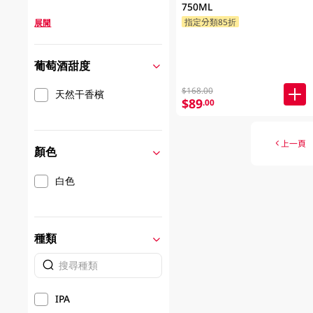
750ML
指定分類85折
展開
葡萄酒甜度
$168.00
天然干香檳
$89
.00
上一頁
顏色
白色
種類
IPA