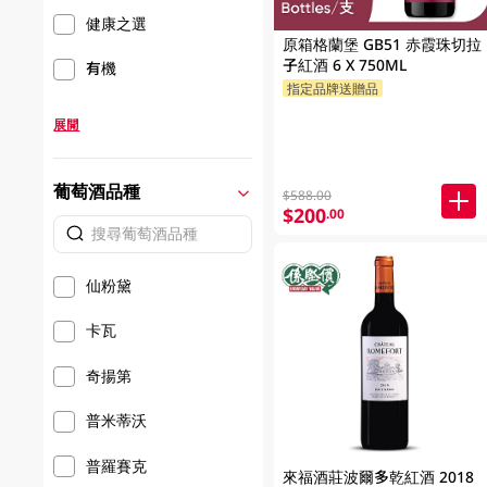
健康之選
原箱格蘭堡 GB51 赤霞珠切拉
子紅酒 6 X 750ML
有機
指定品牌送贈品
展開
葡萄酒品種
$588.00
$200
.00
仙粉黛
卡瓦
奇揚第
普米蒂沃
普羅賽克
來福酒莊波爾多乾紅酒 2018