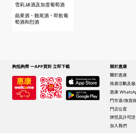
雪莉,砵酒及加度葡萄酒
蘋果酒、雞尾酒、即飲葡
萄酒和烈酒
夠抵夠齊 一APP買到 立即下載
關於惠康
關於惠康
推廣活動及服
惠康 Whats
門市退/換貨
門店位置
牌照及許可證
加入我們