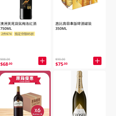
澳洲黃尾袋鼠梅洛紅酒
惠比壽日本版啤酒罐裝
750ML
350ML
2件$74
指定分類85折
$88.00
$90.00
$68
$75
.00
.00