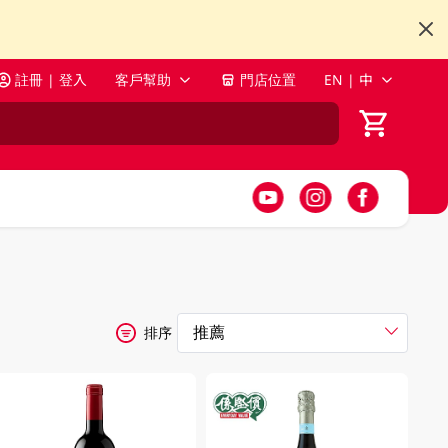
註冊 | 登入
客戶幫助
門店位置
EN | 中
排序