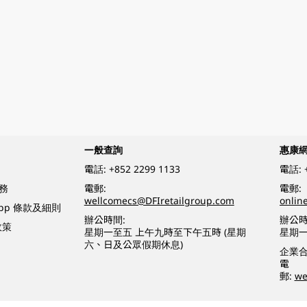
一般查詢
惠康
電話:
+852 2299 1133
電話:
務
電郵:
電郵:
wellcomecs@DFIretailgroup.com
onlin
App 條款及細則
辦公時間:
辦公時
政策
星期一至五 上午九時至下午五時 (星期
星期一
六、日及公眾假期休息)
企業
電
郵:
we