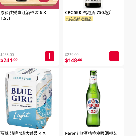
原箱佳樂事紅酒樽裝 6 X
CROSER 汽泡酒 750毫升
1.5LT
指定品牌送贈品
$468.00
$229.00
$241
$148
.00
.00
藍妹 清啤4罐大罐裝 4 X
Peroni 無酒精拉格啤酒樽裝