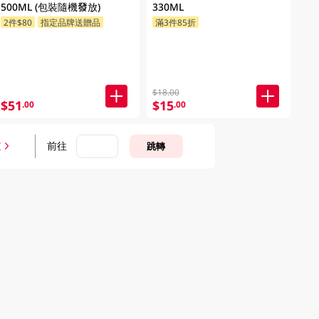
500ML (包裝隨機發放)
330ML
2件$80
指定品牌送贈品
滿3件85折
$18.00
$51
$15
.00
.00
前往
跳轉
頁