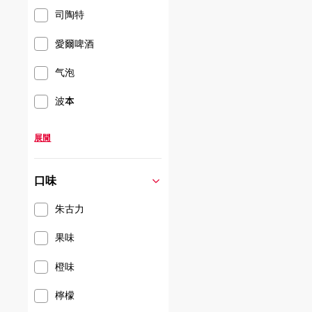
司陶特
愛爾啤酒
气泡
波本
展開
口味
朱古力
果味
橙味
檸檬