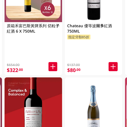
原箱禾富巴斯黃牌系列 切粒子
Chateau 優等波爾多紅酒
紅酒 6 X 750ML
750ML
指定分類85折
$654.00
$137.00
$322
$80
.00
.00