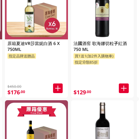
原箱夏迪VR莎當妮白酒 6 X
法國酒窖 歌海娜切粒子紅酒
750ML
750 ML
指定品牌送贈品
買1送1(加2件入購物車)
指定分類85折
$450.00
$176
$129
.00
.00