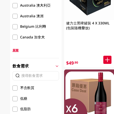
Australia 澳大利亞
Australia 澳洲
健力士黑啤罐裝 4 X 330ML
Belgium 比利時
(包裝隨機發放)
Canada 加拿大
展開
$49
.90
飲食需求
不含麩質
低糖
低脂肪