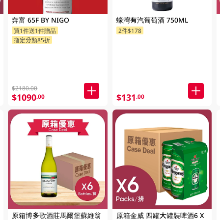
奔富 65F BY NIGO
蠔灣有汽葡萄酒 750ML
買1件送1件贈品
2件$178
指定品牌送贈品
指定分類85折
$2180.00
$1090
$131
.00
.00
原箱博多歌酒莊馬爾堡蘇維翁
原箱金威 四罐大罐裝啤酒6 X