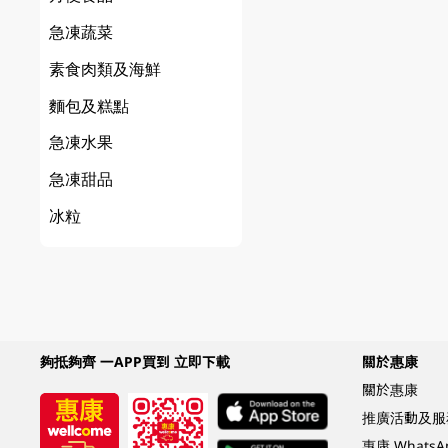
急凍蔬菜
素食肉類及海鮮
麵包及糕點
急凍水果
急凍甜品
冰粒
夠抵夠齊 一APP買到 立即下載
關於惠康
關於惠康
推廣活動及服
惠康 Whats