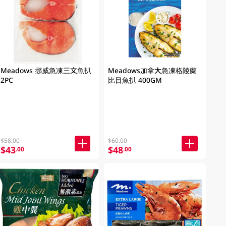
Meadows 挪威急凍三文魚扒
Meadows加拿大急凍格陵蘭
2PC
比目魚扒 400GM
$58.00
$60.00
$43
$48
.00
.00