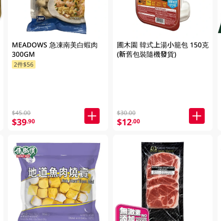
MEADOWS 急凍南美白蝦肉
圃木園 韓式上湯小籠包 150克
300GM
(新舊包裝隨機發貨)
2件$56
$45.00
$30.00
$39
$12
.90
.00