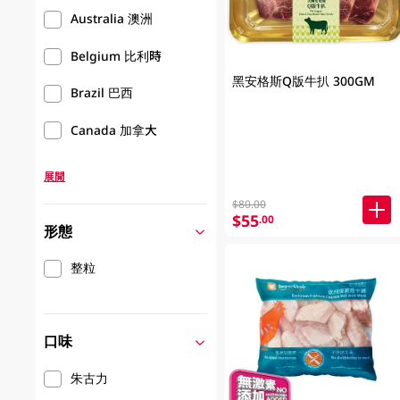
Australia 澳洲
Belgium 比利時
黑安格斯Q版牛扒 300GM
Brazil 巴西
Canada 加拿大
展開
$80.00
$55
.00
形態
整粒
口味
朱古力