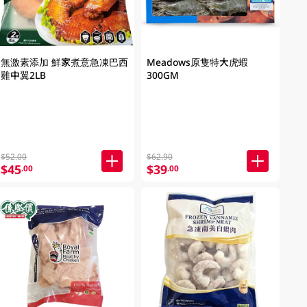
無激素添加 鮮家煮意急凍巴西
Meadows原隻特大虎蝦
雞中翼2LB
300GM
$52.00
$62.90
$45
$39
.00
.00