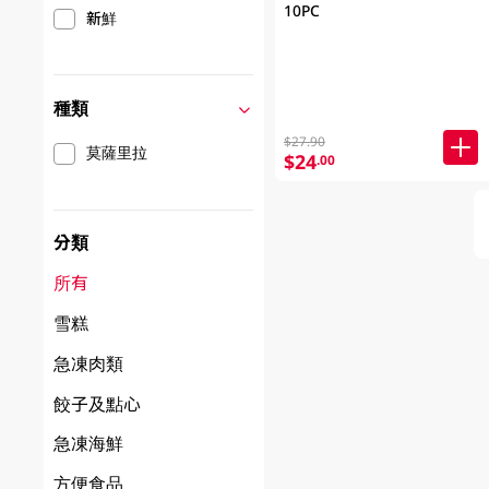
10PC
新鮮
種類
$27.90
莫薩里拉
$24
.00
分類
所有
雪糕
急凍肉類
餃子及點心
急凍海鮮
方便食品