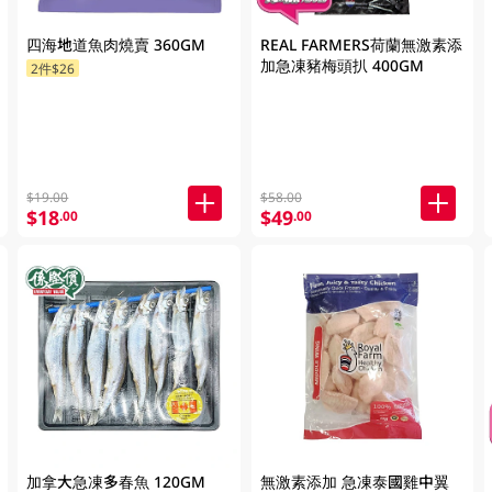
四海地道魚肉燒賣 360GM
REAL FARMERS荷蘭無激素添
加急凍豬梅頭扒 400GM
2件$26
$19.00
$58.00
$18
$49
.00
.00
加拿大急凍多春魚 120GM
無激素添加 急凍泰國雞中翼