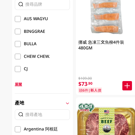
AUS WAGYU
BINGGRAE
挪威 急凍三文魚柳4件裝
BULLA
480GM
CHEW CHEW.
CJ
$109.00
$73
.90
展開
頭6件|新人價
產地
Argentina 阿根廷