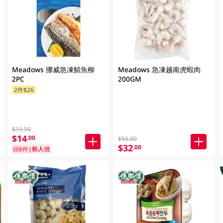
Meadows 挪威急凍鯖魚柳
Meadows 急凍越南虎蝦肉
2PC
200GM
2件$26
$19.90
$14
.00
$55.00
$32
.00
頭6件|新人價