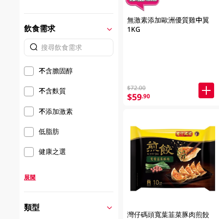
無激素添加歐洲優質雞中翼
飲食需求
1KG
不含膽固醇
$72.00
不含麩質
$59
.90
不添加激素
低脂肪
健康之選
展開
類型
灣仔碼頭寬葉韮菜豚肉煎餃