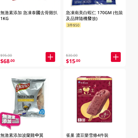
無激素添加 急凍泰國去骨雞扒
急凍南美白蝦仁 170GM (包裝
1KG
及品牌隨機發放)
3件$50
$95.00
$30.00
$68
$15
.00
.00
無激素添加波蘭雞中翼
雀巢 濃豆樂雪條4件裝