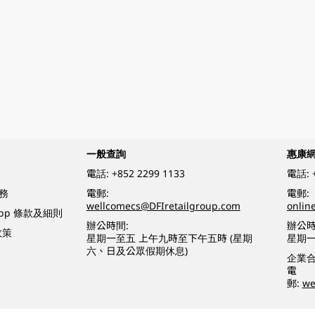
一般查詢
惠康
電話:
+852 2299 1133
電話:
務
電郵:
電郵:
wellcomecs@DFIretailgroup.com
onlin
App 條款及細則
辦公時間:
辦公時
政策
星期一至五 上午九時至下午五時 (星期
星期一
六、日及公眾假期休息)
企業
電
郵:
we