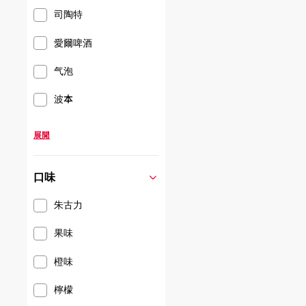
司陶特
愛爾啤酒
气泡
波本
展開
口味
朱古力
果味
橙味
檸檬