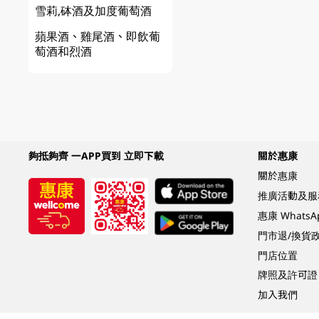
雪莉,砵酒及加度葡萄酒
蘋果酒、雞尾酒、即飲葡
萄酒和烈酒
夠抵夠齊 一APP買到 立即下載
關於惠康
關於惠康
推廣活動及服
惠康 Whats
門市退/換貨
門店位置
牌照及許可證
加入我們