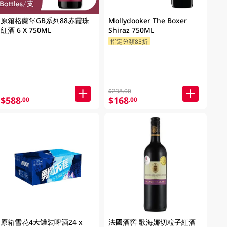
原箱格蘭堡GB系列88赤霞珠
Mollydooker The Boxer
紅酒 6 X 750ML
Shiraz 750ML
指定分類85折
$238.00
$588
$168
.00
.00
原箱雪花4大罐裝啤酒24 x
法國酒窖 歌海娜切粒子紅酒