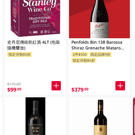
史丹尼傳統乾紅酒 4LT (包裝
Penfolds Bin 138 Barossa
隨機發放)
Shiraz Grenache Mataro
750ML
指定分類85折
2件$500
指定品牌9折
指定分類85折
$175.00
$99
$379
.00
.00