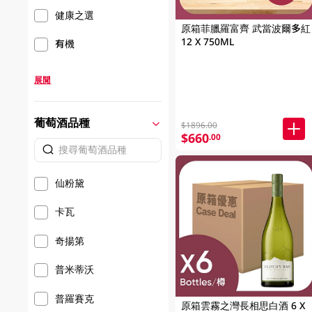
健康之選
原箱菲臘羅富齊 武當波爾多紅
12 X 750ML
有機
展開
葡萄酒品種
$1896.00
$660
.00
仙粉黛
卡瓦
奇揚第
普米蒂沃
普羅賽克
原箱雲霧之灣長相思白酒 6 X