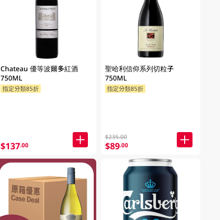
Chateau 優等波爾多紅酒
聖哈利信仰系列切粒子
750ML
750ML
指定分類85折
指定分類85折
$235.00
$137
$89
.00
.00