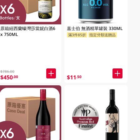
原箱紐西蘭蠔灣莎當妮白酒6
嘉士伯 無酒精單罐裝 330ML
x 750ML
滿3件85折
指定分類送贈品
$786.00
$450
$11
.00
.50