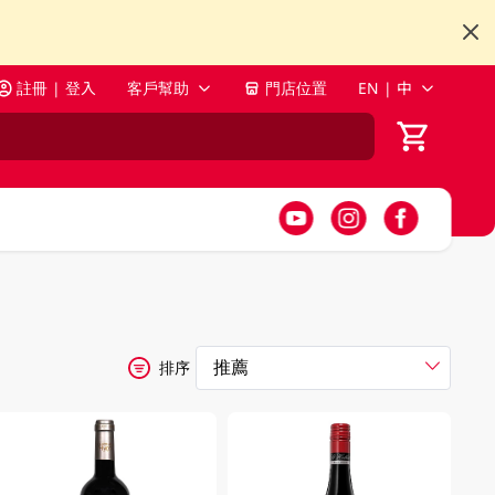
註冊 | 登入
客戶幫助
門店位置
EN | 中
排序