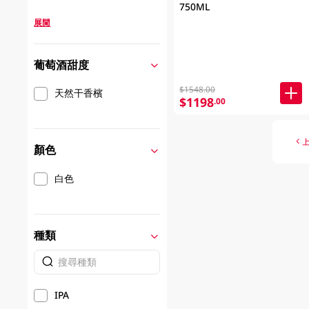
750ML
展開
葡萄酒甜度
$1548.00
天然干香檳
$1198
.00
顏色
白色
種類
IPA