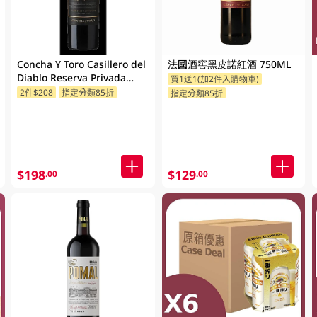
Concha Y Toro Casillero del
法國酒窖黑皮諾紅酒 750ML
Diablo Reserva Privada
買1送1(加2件入購物車)
Cabernet Sauvignon 750ML
2件$208
指定分類85折
指定分類85折
(Random Packaging)
$198
$129
.00
.00