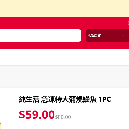
送貨
純生活 急凍特大蒲燒鰻魚 1PC
$59.00
$80.00