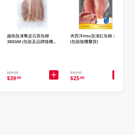
越南急凍有皮石斑魚柳
大西洋msc急凍紅魚柳 2PC
380GM (包裝及品牌隨機發
(包裝隨機發貨)
放)
$85.00
$30.00
$39
$25
.90
.00