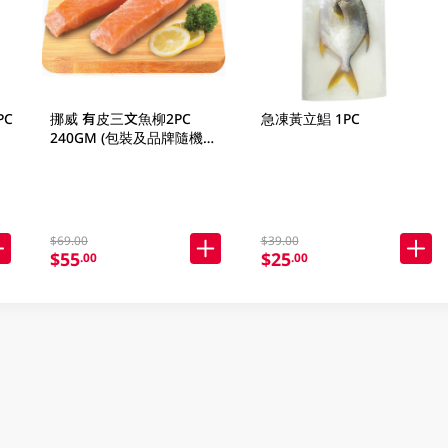
PC
挪威 有皮三文魚柳2PC
急凍黃立鯧 1PC
240GM (包裝及品牌隨機發
放)
$69.00
$39.00
$55
$25
.00
.00