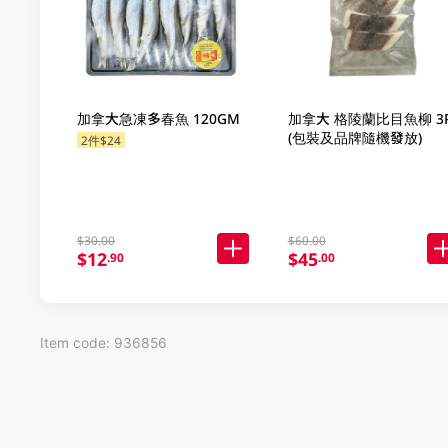
加拿大急凍多春魚 120GM
加拿大 格陵蘭比目魚柳 3
(包裝及品牌隨機發放)
2件$24
$30.00
$60.00
$12
$45
.90
.00
Item code: 936856