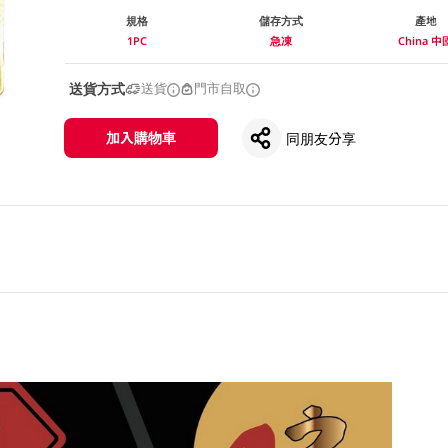
規格
儲存方式
產地
1PC
急凍
China 中
送貨方式
送貨
門市自取
加入購物車
同朋友分享