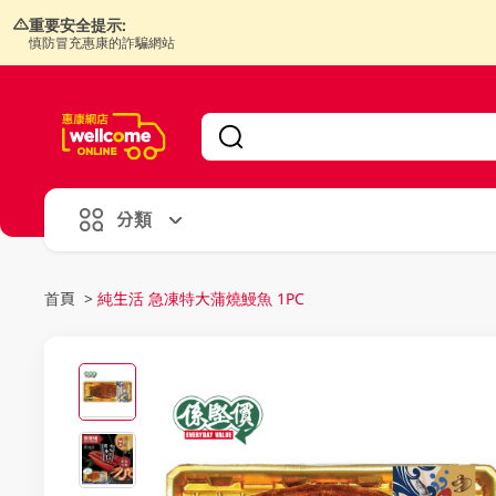
重要安全提示:
慎防冒充惠康的詐騙網站
V
alid Until 30 June 2026
分類
首頁
>
純生活 急凍特大蒲燒鰻魚 1PC