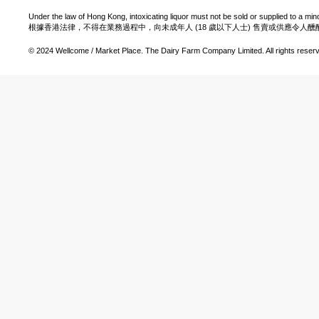
Under the law of Hong Kong, intoxicating liquor must not be sold or supplied to a min
根據香港法律，不得在業務過程中，向未成年人 (18 歲以下人士) 售賣或供應令人
© 2024 Wellcome / Market Place. The Dairy Farm Company Limited. All rights reser