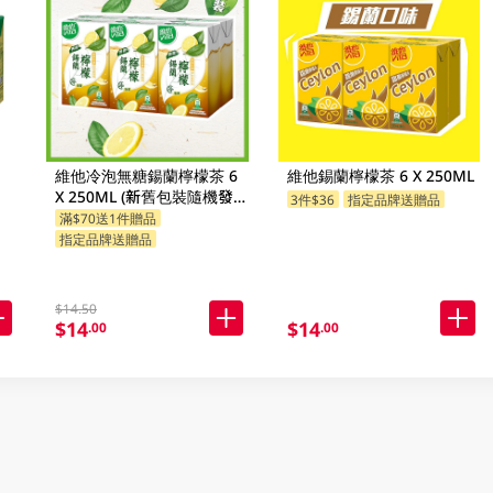
維他冷泡無糖鍚蘭檸檬茶 6
維他錫蘭檸檬茶 6 X 250ML
X 250ML (新舊包裝隨機發
3件$36
指定品牌送贈品
貨)
滿$70送1件贈品
指定品牌送贈品
$14.50
$14
$14
.00
.00