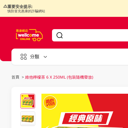
重要安全提示:
慎防冒充惠康的詐騙網站
V
alid Until 30 June 2026
分類
首頁
>
維他檸檬茶 6 X 250ML (包裝隨機發放)