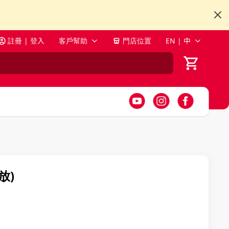
註冊 | 登入
客戶幫助
門店位置
EN | 中
放)