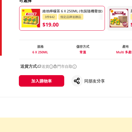
可選擇
維他檸檬茶 6 X 250ML (包裝隨機發放)
3件$42
指定品牌送贈品
$19.00
規格
儲存方式
產地
6 X 250ML
常溫
Multi 多
送貨方式
送貨
門市自取
加入購物車
同朋友分享