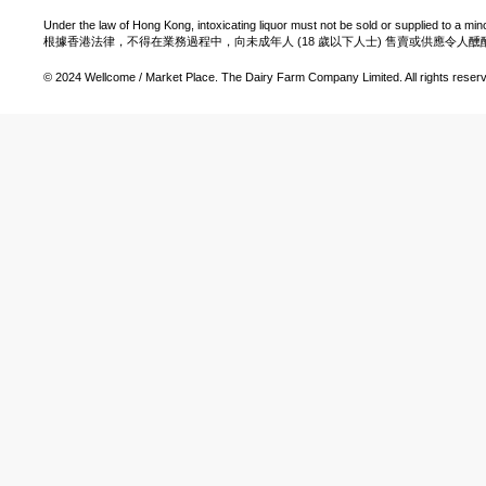
Under the law of Hong Kong, intoxicating liquor must not be sold or supplied to a min
根據香港法律，不得在業務過程中，向未成年人 (18 歲以下人士) 售賣或供應令人
© 2024 Wellcome / Market Place. The Dairy Farm Company Limited. All rights reser