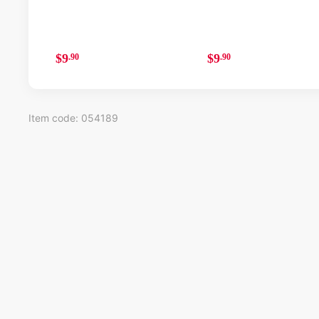
$9
$9
.90
.90
Item code: 054189