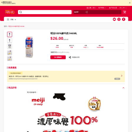
重要安全提示:
慎防冒充惠康的詐騙網站
註冊 | 登入
客戶幫助
門店位置
EN | 中
送貨
分類
V
alid Until 30 June 2026
首頁
>
明治100%鮮牛奶 946ML
明治100%鮮牛奶 946ML
$26.00
$29.00
規格
儲存方式
品質
產地
946ML
冷凍
5 days
Thailand 泰國
送貨方式
送貨
門市自取
加入購物車
同朋友分享
推廣優惠
指定分類享$13換購
每買1件，即可以$13換購1件人氣產品；數量有限，售完即止
[换購]
Hung Fook Tong Sugarcane Juice 1LT
售罄
商品詳情
照片僅供參考。