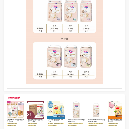
同類商品推薦
原箱Merries學習褲(加大碼)
原箱好奇天然學習褲大碼
好奇純水嬰兒濕紙巾 3 X
Merries First Premium褲(加
Merries First Premium學習
好奇輕潤柔膚嬰兒濕紙巾 3
4 X 32PC
箱 4 X 46PC
64PC
大碼) 32PC
褲 (大碼) 36PC
X 72PC
滿$1500送1件贈品
滿$1399送1件贈品
滿2件8折
滿$1399送1件贈品
3件$300
滿$1500送1件贈品
3件$280
滿$1500送1件贈品
滿$1399送1件贈品
指定分類送贈品
指定品牌送贈品
指定品牌送贈品
指定分類送贈品
指定分類送贈品
指定品牌送贈品