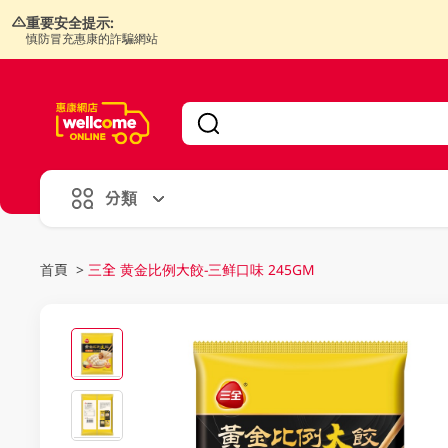
重要安全提示:
慎防冒充惠康的詐騙網站
V
alid Until 30 June 2026
分類
首頁
>
三全 黄金比例大餃-三鲜口味 245GM