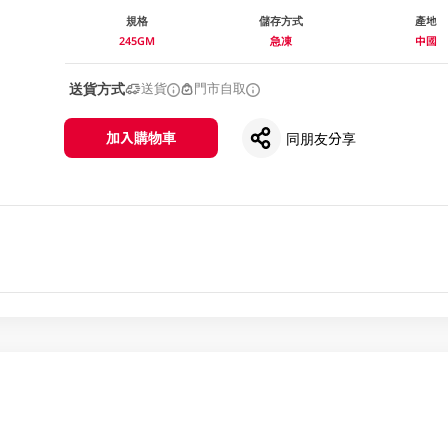
規格
儲存方式
產地
245GM
急凍
中國
送貨方式
送貨
門市自取
加入購物車
同朋友分享