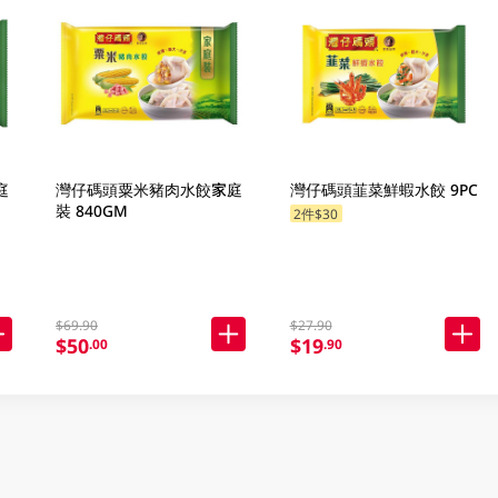
庭
灣仔碼頭粟米豬肉水餃家庭
灣仔碼頭韮菜鮮蝦水餃 9PC
裝 840GM
2件$30
$69.90
$27.90
$50
$19
.00
.90