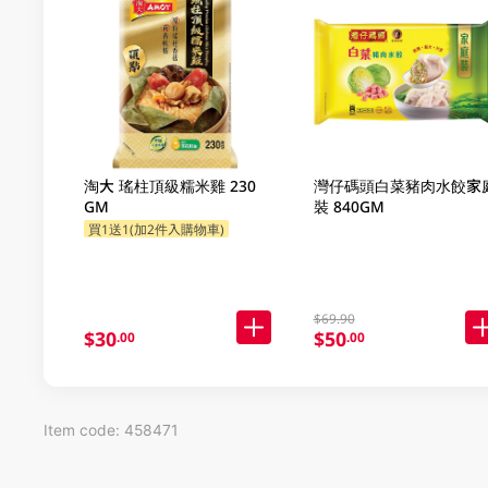
淘大 瑤柱頂級糯米雞 230
灣仔碼頭白菜豬肉水餃家
GM
裝 840GM
買1送1(加2件入購物車)
$69.90
$30
$50
.00
.00
Item code: 458471