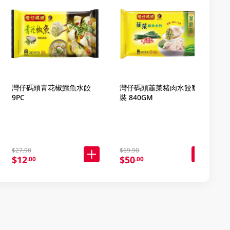
灣仔碼頭青花椒鱈魚水餃
灣仔碼頭韮菜豬肉水餃家庭
9PC
裝 840GM
$27.90
$69.90
$12
$50
.00
.00