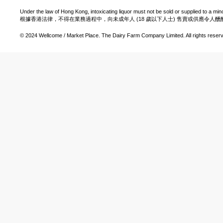
Under the law of Hong Kong, intoxicating liquor must not be sold or supplied to a min
根據香港法律，不得在業務過程中，向未成年人 (18 歲以下人士) 售賣或供應令人
© 2024 Wellcome / Market Place. The Dairy Farm Company Limited. All rights reser