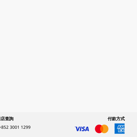
網店查詢
付款方式
+852 3001 1299