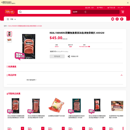
重要安全提示:
慎防冒充惠康的詐騙網站
註冊 | 登入
客戶幫助
門店位置
EN | 中
送貨
分類
V
alid Until 30 June 2026
首頁
>
REAL FARMERS荷蘭無激素添加急凍無骨豬扒 400GM
REAL FARMERS荷蘭無激素添加急凍無骨豬扒 400GM
$45.00
$58.00
規格
儲存方式
產地
400GM
急凍
The Netherlands 荷蘭
送貨方式
送貨
門市自取
暫時缺貨
同朋友分享
推廣優惠
商品詳情
照片僅供參考。
同類商品推薦
REAL FARMERS荷蘭無激素
REAL FARMERS荷蘭無激素
金豬嘜急凍咸豬手 800GM
丹麥皇冠無激素添加急凍
REAL FARMERS荷蘭無激素
高雲牌西班牙急凍栗飼豬
添加急凍豬梅頭扒 400GM
添加急凍豬肋骨 500GM
無骨豬梅頭扒 400GM
添加急凍豬腩片 200GM
梅扒 400GM
$58.00
$85.00
$65.00
$58.50
$53.00
$59.00
$49
$58
$43
$49
$39
$55
.00
.00
.00
.00
.00
.00