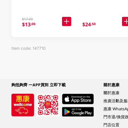
$17.00
$13
$24
.00
.50
Item code: 147710
夠抵夠齊 一APP買到 立即下載
關於惠康
關於惠康
推廣活動及服
惠康 Whats
門市退/換貨
門店位置