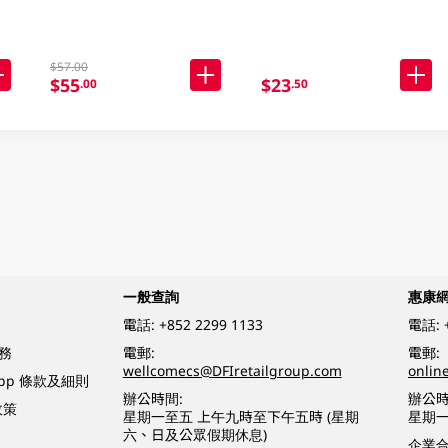
$57.00
$55
$23
.00
.50
一般查詢
惠康
電話:
+852 2299 1133
電話:
務
電郵:
電郵:
wellcomecs@DFIretailgroup.com
onlin
App 條款及細則
辦公時間:
辦公時
政策
星期一至五 上午九時至下午五時 (星期
星期一
六、日及公眾假期休息)
企業