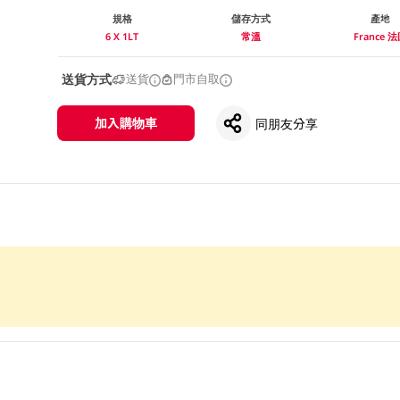
規格
儲存方式
產地
6 X 1LT
常溫
France 
送貨方式
送貨
門市自取
加入購物車
同朋友分享