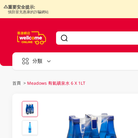
重要安全提示:
慎防冒充惠康的詐騙網站
V
alid Until 30 June 2026
分類
首頁
>
Meadows 有氣礦泉水 6 X 1LT