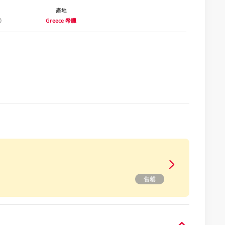
產地
Greece 希臘
售罄