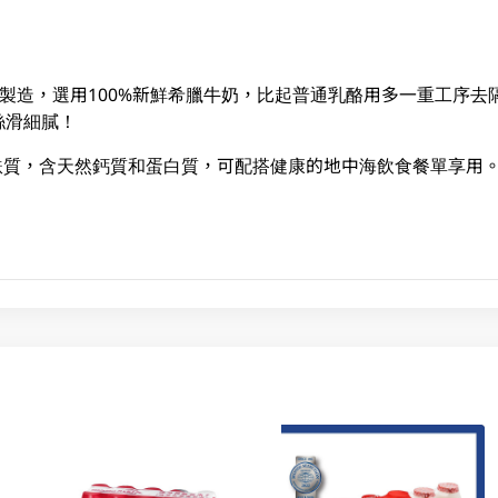
然方法製造，選用100%新鮮希臘牛奶，比起普通乳酪用多一重工序
絲滑細膩！
酪不含麩質，含天然鈣質和蛋白質，可配搭健康的地中海飲食餐單享用