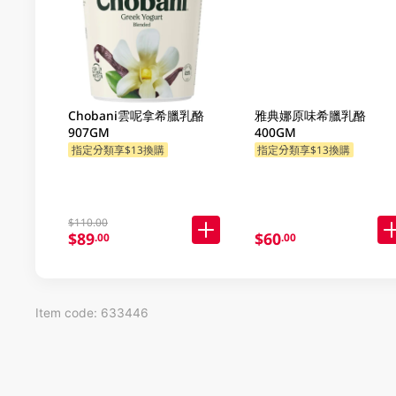
Chobani雲呢拿希臘乳酪
雅典娜原味希臘乳酪
907GM
400GM
指定分類享$13換購
指定分類享$13換購
$110.00
$89
$60
.00
.00
Item code: 633446