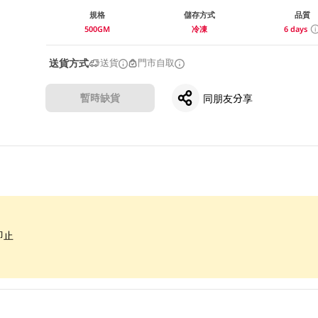
規格
儲存方式
品質
500GM
冷凍
6 days
送貨方式
送貨
門市自取
暫時缺貨
同朋友分享
即止