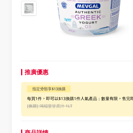
推廣優惠
指定分類享$13換購
每買1件，即可以$13換購1件人氣產品；數量有限，售完
[换購]
鴻褔堂甘蔗汁 1LT
商品詳情