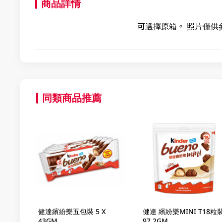
商品詳情
可選擇原箱。 照片僅供
同類商品推薦
健達繽紛樂五包裝 5 X
健達 繽紛樂MINI T18粒
43GM
97.2GM