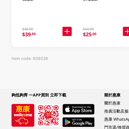
$48.00
$43.80
$39
$25
.90
.00
Item code: 608026
夠抵夠齊 一APP買到 立即下載
關於惠康
關於惠康
推廣活動及服
惠康 Whats
門市退/換貨