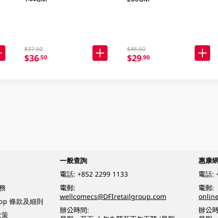
$37.50
$46.50
$36
$29
.50
.90
一般查詢
惠康
電話:
+852 2299 1133
電話:
務
電郵:
電郵:
wellcomecs@DFIretailgroup.com
onlin
App 條款及細則
辦公時間:
辦公時
政策