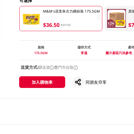
可選擇
M&M's花生朱古力繽紛裝 175.5GM
原箱
$36.50
$7
$37.50
規格
儲存方式
產
175.5GM
常溫
圖片產區只供參考,
送貨方式
送貨
門市自取
加入購物車
同朋友分享