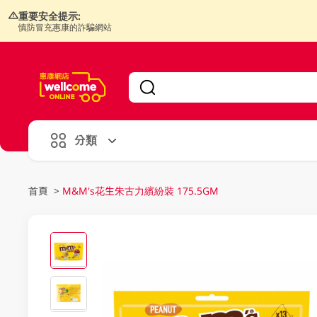
重要安全提示:
慎防冒充惠康的詐騙網站
V
alid Until 30 June 2026
分類
首頁
>
M&M's花生朱古力繽紛裝 175.5GM