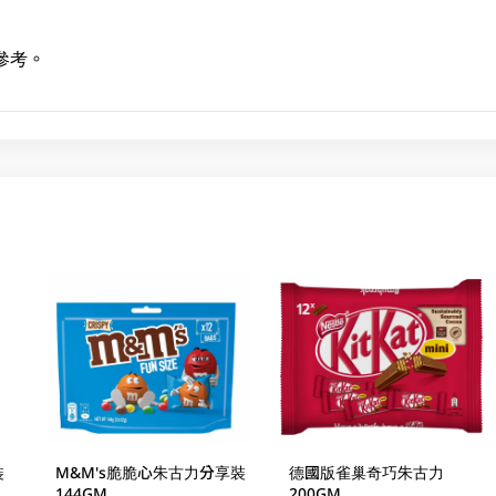
參考。
裝
M&M's脆脆心朱古力分享裝
德國版雀巢奇巧朱古力
144GM
200GM