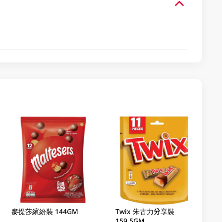
麥提莎繽紛裝 144GM
Twix 朱古力分享裝
159.5GM