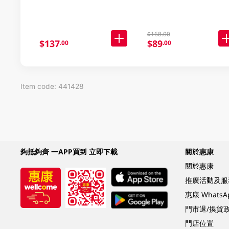
$168.00
$137
$89
.00
.00
Item code: 441428
夠抵夠齊 一APP買到 立即下載
關於惠康
關於惠康
推廣活動及服
惠康 Whats
門市退/換貨
門店位置