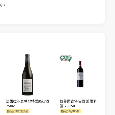
考。
法國拉菲奧希耶特愛絲紅酒
拉菲爾古堡莊園 波爾多乾紅
750ML
酒 750ML
指定品牌送贈品
指定分類85折