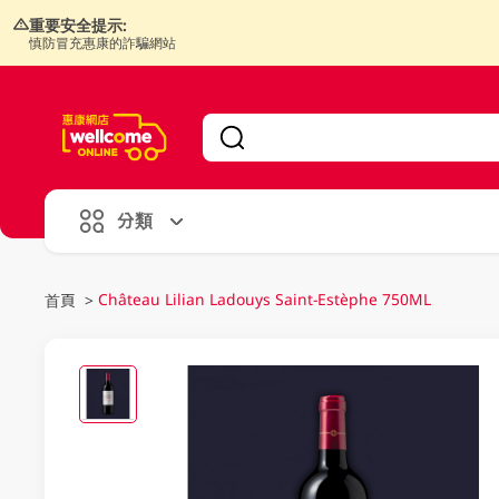
重要安全提示:
慎防冒充惠康的詐騙網站
V
alid Until 30 June 2026
分類
Château Lilian Ladouys Saint-Estèphe 750ML
首頁
>