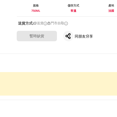
規格
儲存方式
產地
750ML
常溫
法國
送貨方式
送貨
門市自取
暫時缺貨
同朋友分享