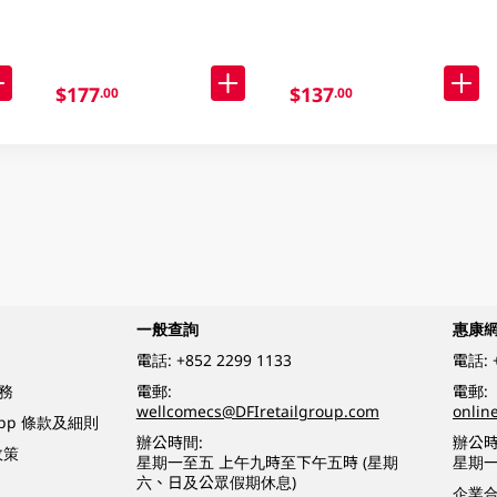
$177
$137
.00
.00
一般查詢
惠康
電話:
+852 2299 1133
電話:
務
電郵:
電郵:
wellcomecs@DFIretailgroup.com
onlin
App 條款及細則
辦公時間:
辦公時
政策
星期一至五 上午九時至下午五時 (星期
星期一
六、日及公眾假期休息)
企業