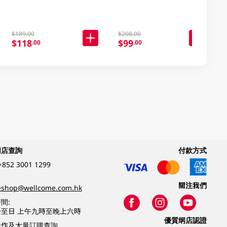
指定分類85折
$189.00
$208.00
$118
$99
.00
.00
網店查詢
付款方式
+852 3001 1299
關注我們
eshop@wellcome.com.hk
間:
至日 上午九時至晚上六時
優質纲店認證
合作及大量訂購查詢