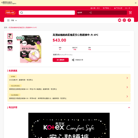
重要安全提示:
慎防冒充惠康的詐騙網站
註冊 | 登入
客戶幫助
門店位置
EN | 中
送貨
分類
V
alid Until 30 June 2026
首頁
>
高潔絲極緻綿柔極柔安心熟睡褲中-大 4PC
高潔絲極緻綿柔極柔安心熟睡褲中-大 4PC
$43.00
規格
儲存方式
產地
4PC
常溫
中國
送貨方式
送貨
門市自取
加入購物車
同朋友分享
推廣優惠
2件$36
$36任揀2件；數量有限，售完即止
指定品牌送贈品
購買指定品牌產品每滿$169，即送1件人氣贈品；數量有限，售完即止
指定分類88折
購買指定分類產品每滿$128，即享88折；每單限享此優惠1次；數量有限，售完即止
商品詳情