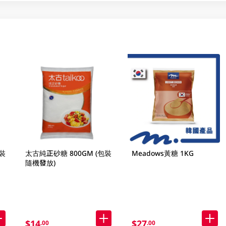
裝
太古純正砂糖 800GM (包裝
Meadows黃糖 1KG
隨機發放)
$14
$27
.00
.00