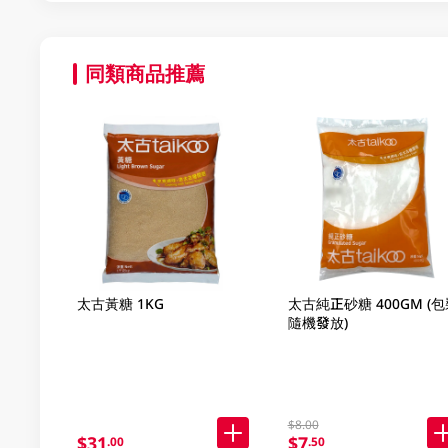
同類商品推薦
太古黃糖 1KG
太古純正砂糖 400GM (包
隨機發放)
$8.00
$31
$7
.00
.50