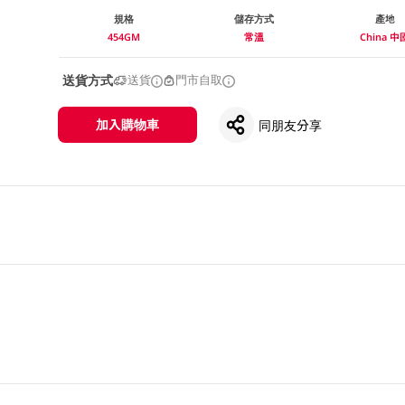
規格
儲存方式
產地
454GM
常溫
China 中
送貨方式
送貨
門市自取
加入購物車
同朋友分享