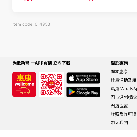
Item code: 614958
夠抵夠齊 一APP買到 立即下載
關於惠康
關於惠康
推廣活動及服
惠康 Whats
門市退/換貨
門店位置
牌照及許可證
加入我們