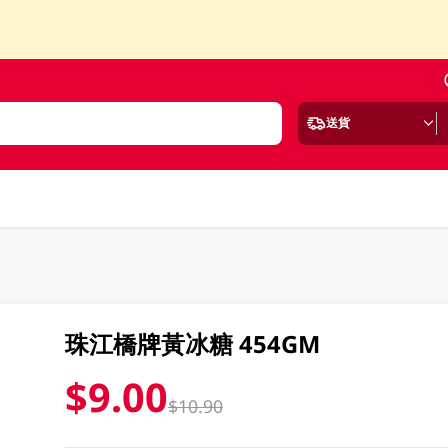
送貨
珠江橋牌黃冰糖 454GM
$9.00
$10.90