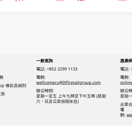
一般查詢
惠康
電話:
+852 2299 1133
電話:
務
電郵:
電郵:
wellcomecs@DFIretailgroup.com
onlin
App 條款及細則
辦公時間:
辦公時
政策
星期一至五 上午九時至下午五時 (星期
星期一
六、日及公眾假期休息)
企業
電
郵:
we