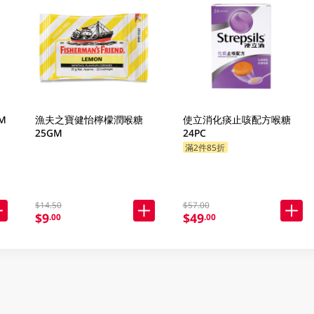
M
漁夫之寶健怡檸檬潤喉糖
使立消化痰止咳配方喉糖
25GM
24PC
滿2件85折
$14.50
$57.00
$9
$49
.00
.00