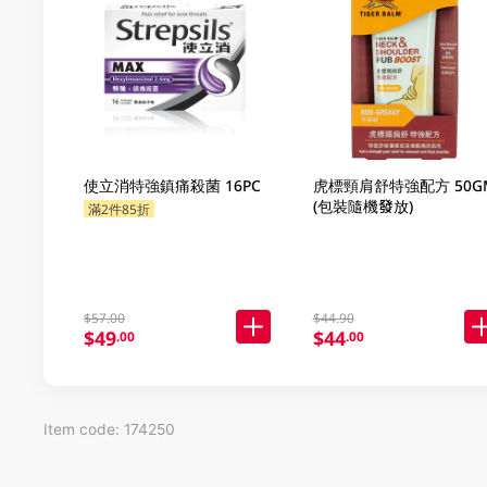
使立消特強鎮痛殺菌 16PC
虎標頸肩舒特強配方 50G
(包裝隨機發放)
滿2件85折
$57.00
$44.90
$49
$44
.00
.00
Item code: 174250