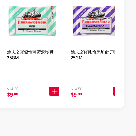
漁夫之寶健怡薄荷潤喉糖
漁夫之寶健怡黑加侖子味
25GM
25GM
$14.50
$14.50
$9
$9
.00
.00