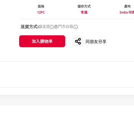
規格
儲存方式
產地
12PC
常溫
India 印
送貨方式
送貨
門市自取
加入購物車
同朋友分享