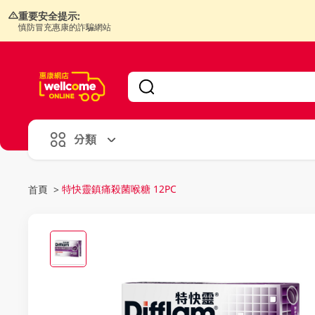
重要安全提示:
慎防冒充惠康的詐騙網站
V
alid Until 30 June 2026
分類
特快靈鎮痛殺菌喉糖 12PC
首頁
>