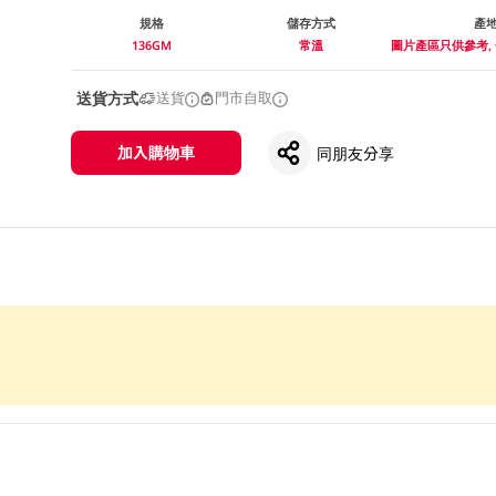
規格
儲存方式
產
136GM
常溫
圖片產區只供參考,
送貨方式
送貨
門市自取
加入購物車
同朋友分享