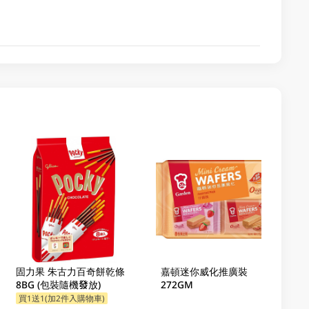
固力果 朱古力百奇餅乾條
嘉頓迷你威化推廣裝
8BG (包裝隨機發放)
272GM
買1送1(加2件入購物車)