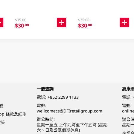
$35.00
$35.00
$30
$30
.00
.00
一般查詢
惠康
電話:
+852 2299 1133
電話:
務
電郵:
電郵:
wellcomecs@DFIretailgroup.com
onlin
App 條款及細則
辦公時間:
辦公時
政策
星期一至五 上午九時至下午五時 (星期
星期一
六、日及公眾假期休息)
企業