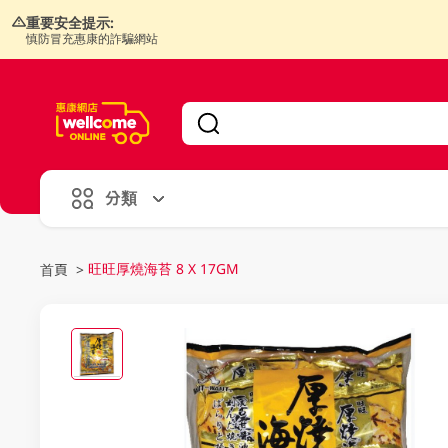
重要安全提示:
慎防冒充惠康的詐騙網站
V
alid Until 30 June 2026
分類
旺旺厚燒海苔 8 X 17GM
首頁
>