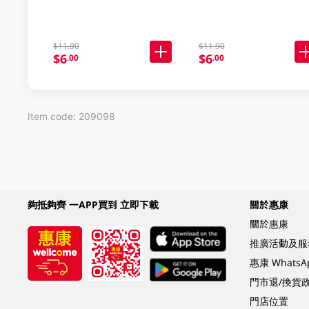
$11.90
$11.90
$6
$6
.00
.00
Item code: 209098
夠抵夠齊 一APP買到 立即下載
關於惠康
關於惠康
推廣活動及服
惠康 Whats
門市退/換貨
門店位置