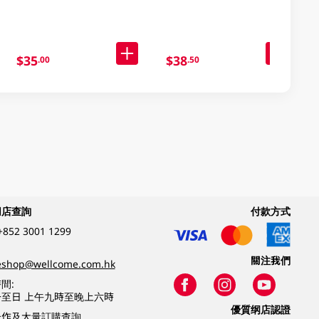
$35
$38
.00
.50
網店查詢
付款方式
+852 3001 1299
關注我們
eshop@wellcome.com.hk
間:
至日 上午九時至晚上六時
優質纲店認證
合作及大量訂購查詢