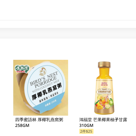
四季蜜語林 厚椰乳燕窩粥
鴻福堂 芒果椰果柚子甘露
258GM
310GM
2件$25