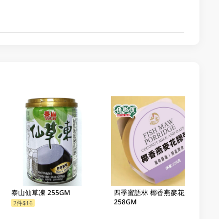
泰山仙草凍 255GM
四季蜜語林 椰香燕麥花膠粥
258GM
2件$16