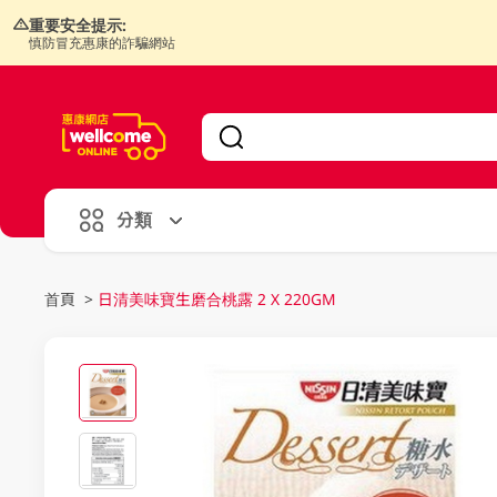
重要安全提示:
慎防冒充惠康的詐騙網站
V
alid Until 30 June 2026
分類
首頁
>
日清美味寶生磨合桃露 2 X 220GM