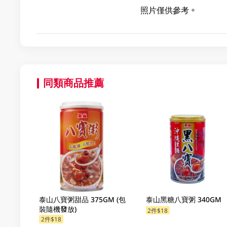
照片僅供參考。
同類商品推薦
泰山八寶粥甜品 375GM (包
泰山黑糖八寶粥 340GM
裝隨機發放)
2件$18
2件$18