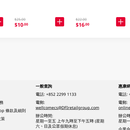
$25.00
$22.00
$10
$16
.00
.00
一般查詢
惠康
電話:
+852 2299 1133
電話:
務
電郵:
電郵:
wellcomecs@DFIretailgroup.com
onlin
App 條款及細則
辦公時間:
辦公時
政策
星期一至五 上午九時至下午五時 (星期
星期一
六、日及公眾假期休息)
企業