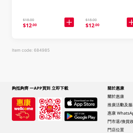
$18.00
$18.00
$12
$12
.00
.00
Item code: 684985
夠抵夠齊 一APP買到 立即下載
關於惠康
關於惠康
推廣活動及服
惠康 Whats
門市退/換貨
門店位置