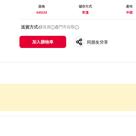
規格
儲存方式
產地
440GM
常溫
中國
送貨方式
送貨
門市自取
加入購物車
同朋友分享