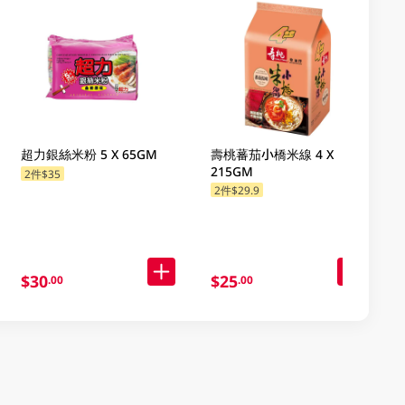
超力銀絲米粉 5 X 65GM
壽桃蕃茄小橋米線 4 X
215GM
2件$35
2件$29.9
$30
$25
.00
.00