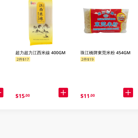
超力超力江西米線 400GM
珠江橋牌東莞米粉 454GM
2件$17
2件$19
$15
$11
.00
.00