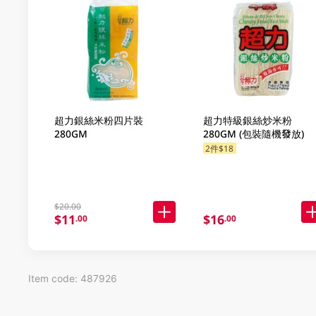
超力銀絲米粉四片裝
超力特級銀絲炒米粉
280GM
280GM (包裝隨機發放)
2件$18
$20.00
$11
$16
.00
.00
Item code: 487926