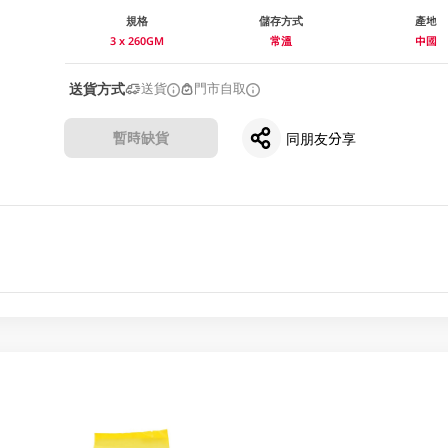
規格
儲存方式
產地
3 x 260GM
常溫
中國
送貨方式
送貨
門市自取
暫時缺貨
同朋友分享