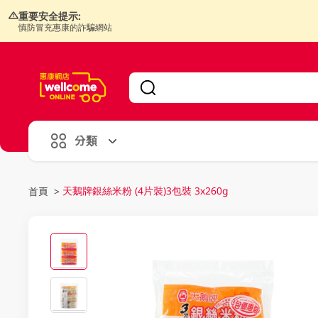
重要安全提示:
慎防冒充惠康的詐騙網站
V
alid Until 30 June 2026
分類
天鵝牌銀絲米粉 (4片裝)3包裝 3x260g
首頁
>