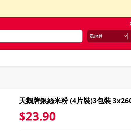
送貨
天鵝牌銀絲米粉 (4片裝)3包裝 3x26
$23.90