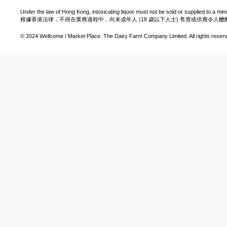
Under the law of Hong Kong, intoxicating liquor must not be sold or supplied to a min
根據香港法律，不得在業務過程中，向未成年人 (18 歲以下人士) 售賣或供應令人
© 2024 Wellcome / Market Place. The Dairy Farm Company Limited. All rights reser