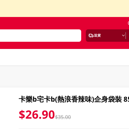
送貨
卡樂b宅卡b(熱浪香辣味)企身袋裝 8
$26.90
$35.00