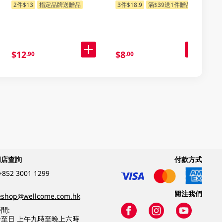
2件$13
指定品牌送贈品
3件$18.9
滿$39送1件贈品
$12
$8
.90
.00
網店查詢
付款方式
+852 3001 1299
關注我們
eshop@wellcome.com.hk
間:
至日 上午九時至晚上六時