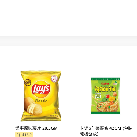
樂事原味薯片 28.3GM
卡樂b什菜薯條 42GM (包裝
隨機發放)
3件$18.9