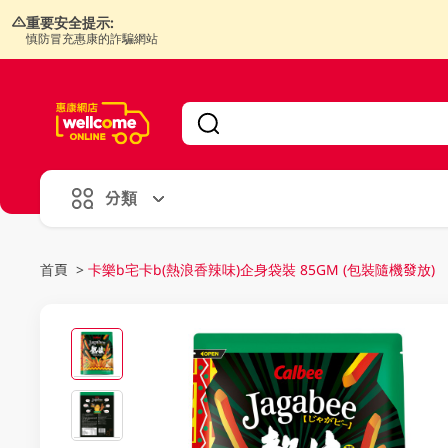
重要安全提示:
慎防冒充惠康的詐騙網站
V
alid Until 30 June 2026
分類
首頁
>
卡樂b宅卡b(熱浪香辣味)企身袋裝 85GM (包裝隨機發放)