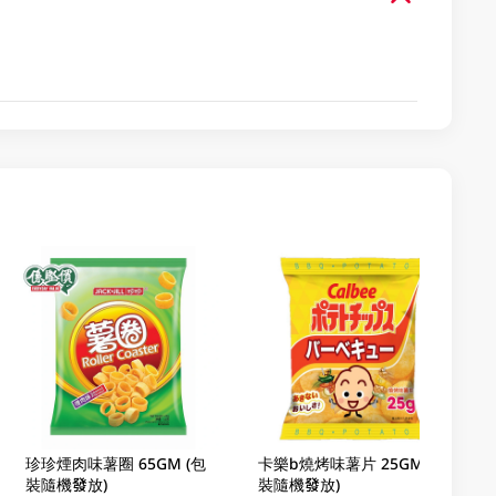
珍珍煙肉味薯圈 65GM (包
卡樂b燒烤味薯片 25GM (包
裝隨機發放)
裝隨機發放)