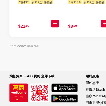
2件$37
滿$39送1件贈品
3件$18.9
滿$39送1件贈品
$22
$8
.00
.00
Item code: 050765
夠抵夠齊 一APP買到 立即下載
關於惠康
關於惠康
推廣活動及服
惠康 Whats
門市退/換貨