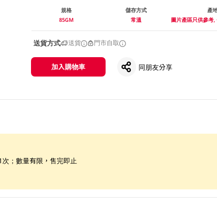
規格
儲存方式
產
85GM
常溫
圖片產區只供參考,
送貨方式
送貨
門市自取
加入購物車
同朋友分享
惠1次；數量有限，售完即止