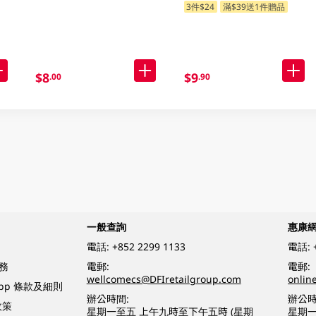
3件$24
滿$39送1件贈品
$8
$9
.00
.90
一般查詢
惠康
電話:
+852 2299 1133
電話:
務
電郵:
電郵:
wellcomecs@DFIretailgroup.com
onlin
App 條款及細則
辦公時間:
辦公時
政策
星期一至五 上午九時至下午五時 (星期
星期一