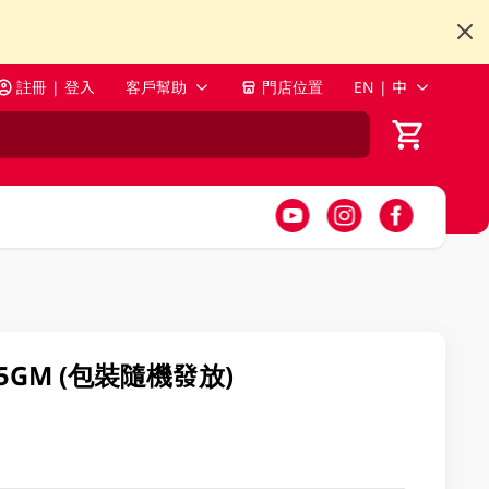
註冊 | 登入
客戶幫助
門店位置
EN | 中
5GM (包裝隨機發放)