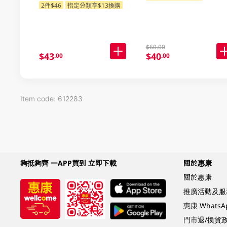
2件$46
指定分類享$13換購
$60.00
$43
$40
.00
.00
Item code: 612283
夠抵夠齊 一APP買到 立即下載
關於惠康
關於惠康
推廣活動及服
惠康 Whats
門市退/換貨