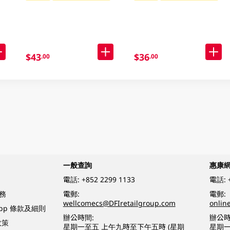
$43
$36
.00
.00
一般查詢
惠康
電話:
+852 2299 1133
電話:
務
電郵:
電郵:
wellcomecs@DFIretailgroup.com
onlin
App 條款及細則
辦公時間:
辦公時
政策
星期一至五 上午九時至下午五時 (星期
星期一