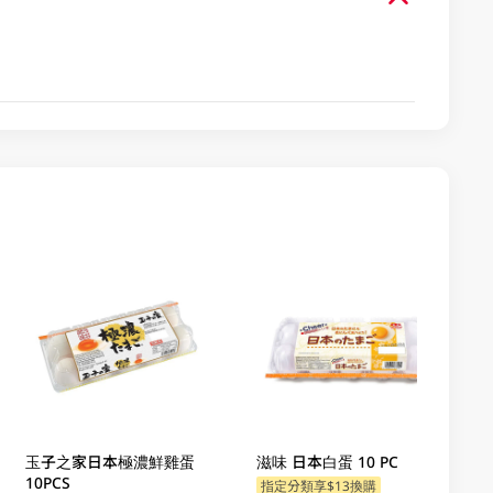
玉子之家日本極濃鮮雞蛋
滋味 日本白蛋 10 PC
10PCS
指定分類享$13換購