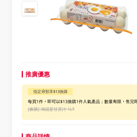
推廣優惠
指定分類享$13換購
每買1件，即可以$13換購1件人氣產品；數量有限，售完
[换購]
鴻褔堂甘蔗汁 1LT
商品詳情