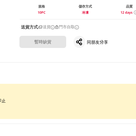
規格
儲存方式
品質
10PC
冷凍
12 days
送貨方式
送貨
門市自取
暫時缺貨
同朋友分享
即止